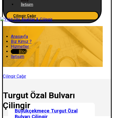
İletişim
Çilingir Çağır
Anasayfa
Biz Kimiz ?
Hizmetler
Blog
İletişim
Çilingir Çağır
Turgut Özal Bulvarı
Çilingir
Büyükçekmece Turgut Özal
Bulvarı Çilingir