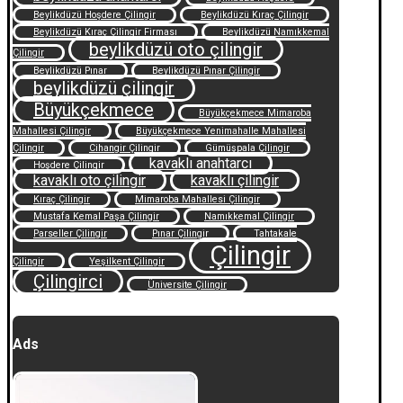
Beylikdüzü Hoşdere Çilingir
Beylikdüzü Kıraç Çilingir
Beylikdüzü Kıraç Çilingir Firması
Beylikdüzü Namıkkemal
beylikdüzü oto çilingir
Çilingir
Beylikdüzü Pınar
Beylikdüzü Pınar Çilingir
beylikdüzü çilingir
Büyükçekmece
Büyükçekmece Mimaroba
Mahallesi Çilingir
Büyükçekmece Yenimahalle Mahallesi
Çilingir
Cihangir Çilingir
Gümüşpala Çilingir
kavaklı anahtarcı
Hoşdere Çilingir
kavaklı oto çilingir
kavaklı çilingir
Kıraç Çilingir
Mimaroba Mahallesi Çilingir
Mustafa Kemal Paşa Çilingir
Namıkkemal Çilingir
Parseller Çilingir
Pınar Çilingir
Tahtakale
Çilingir
Çilingir
Yeşilkent Çilingir
Çilingirci
Üniversite Çilingir
Ads