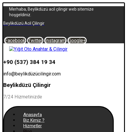
Merhaba, Beylikdüzü acil çilingir web sitemize
hoşgeldiniz.
Beylikdüzü Acil Çilingir
Facebook
Twitter
Instagram
Google+
+90 (537) 384 19 34
info@beylikdüzücilingir.com
Beylikdüzü Çilingir
7/24 Hizmetinizde
Anasayfa
Biz Kimiz ?
Hizmetler
Blog