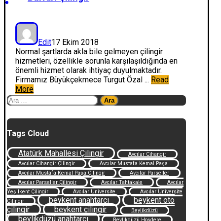
Edit
17 Ekim 2018
Normal şartlarda akla bile gelmeyen çilingir
hizmetleri, özellikle sorunla karşılaşıldığında en
önemli hizmet olarak ihtiyaç duyulmaktadır.
Firmamız Büyükçekmece Turgut Özal ...
Read
More
Arama:
Tags Cloud
Atatürk Mahallesi Çilingir
Avcılar Cihangir
Avcılar Cihangir Çilingir
Avcılar Mustafa Kemal Paşa
Avcılar Mustafa Kemal Paşa Çilingir
Avcılar Parseller
Avcılar Parseller Çilingir
Avcılar Tahtakale
Avcılar
Yeşilkent Çilingir
Avcılar Üniversite
Avcılar Üniversite
beykent anahtarcı
beykent oto
Çilingir
çilingir
beykent çilingir
Beylikdüzü
beylikdüzü anahtarcı
Beylikdüzü Hoşdere