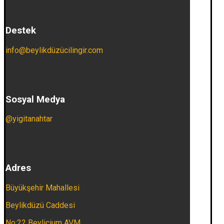
Destek
info@beylikdüzücilingir.com
Sosyal Medya
@yigitanahtar
Adres
Büyükşehir Mahallesi
Beylikdüzü Caddesi
No:22 Beylicium AVM.