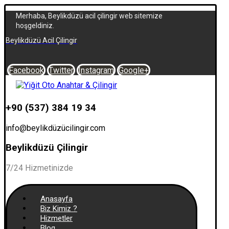
Merhaba, Beylikdüzü acil çilingir web sitemize
hoşgeldiniz.
Beylikdüzü Acil Çilingir
Facebook
Twitter
Instagram
Google+
+90 (537) 384 19 34
info@beylikdüzücilingir.com
Beylikdüzü Çilingir
7/24 Hizmetinizde
Anasayfa
Biz Kimiz ?
Hizmetler
Blog