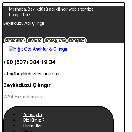
Merhaba, Beylikdüzü acil çilingir web sitemize
hoşgeldiniz.
Beylikdüzü Acil Çilingir
Facebook
Twitter
Instagram
Google+
+90 (537) 384 19 34
info@beylikdüzücilingir.com
Beylikdüzü Çilingir
7/24 Hizmetinizde
Anasayfa
Biz Kimiz ?
Hizmetler
Blog