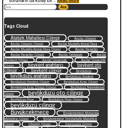
sorunların da kolay bir ...
Read More
Arama:
Tags Cloud
Atatürk Mahallesi Çilingir
Avcılar Cihangir
Avcılar Cihangir Çilingir
Avcılar Mustafa Kemal Paşa
Avcılar Mustafa Kemal Paşa Çilingir
Avcılar Parseller
Avcılar Parseller Çilingir
Avcılar Tahtakale
Avcılar
Yeşilkent Çilingir
Avcılar Üniversite
Avcılar Üniversite
beykent anahtarcı
beykent oto
Çilingir
çilingir
beykent çilingir
Beylikdüzü
beylikdüzü anahtarcı
Beylikdüzü Hoşdere
Beylikdüzü Hoşdere Çilingir
Beylikdüzü Kıraç Çilingir
Beylikdüzü Kıraç Çilingir Firması
Beylikdüzü Namıkkemal
beylikdüzü oto çilingir
Çilingir
Beylikdüzü Pınar
Beylikdüzü Pınar Çilingir
beylikdüzü çilingir
Büyükçekmece
Büyükçekmece Mimaroba
Mahallesi Çilingir
Büyükçekmece Yenimahalle Mahallesi
Çilingir
Cihangir Çilingir
Gümüşpala Çilingir