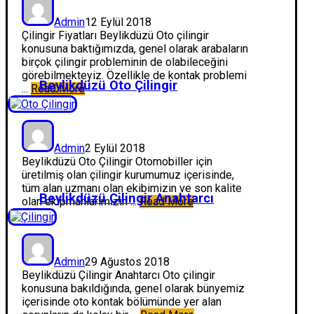
Admin
12 Eylül 2018
Çilingir Fiyatları Beylikdüzü Oto çilingir
konusuna baktığımızda, genel olarak arabaların
birçok çilingir probleminin de olabileceğini
görebilmekteyiz. Özellikle de kontak problemi
Beylikdüzü Oto Çilingir
...
Read More
Admin
2 Eylül 2018
Beylikdüzü Oto Çilingir Otomobiller için
üretilmiş olan çilingir kurumumuz içerisinde,
tüm alan uzmanı olan ekibimizin ve son kalite
Beylikdüzü Çilingir Anahtarcı
olan ekipmanlarımızın ...
Read More
Admin
29 Ağustos 2018
Beylikdüzü Çilingir Anahtarcı Oto çilingir
konusuna bakıldığında, genel olarak bünyemiz
içerisinde oto kontak bölümünde yer alan