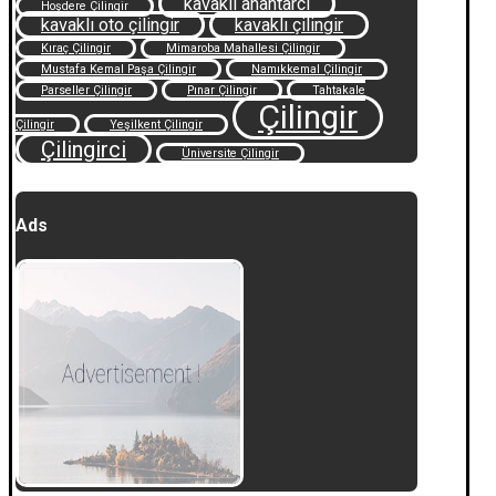
kavaklı anahtarcı
Hoşdere Çilingir
kavaklı oto çilingir
kavaklı çilingir
Kıraç Çilingir
Mimaroba Mahallesi Çilingir
Mustafa Kemal Paşa Çilingir
Namıkkemal Çilingir
Parseller Çilingir
Pınar Çilingir
Tahtakale
Çilingir
Çilingir
Yeşilkent Çilingir
Çilingirci
Üniversite Çilingir
Ads