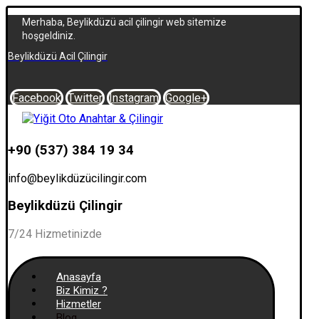
Merhaba, Beylikdüzü acil çilingir web sitemize
hoşgeldiniz.
Beylikdüzü Acil Çilingir
Facebook
Twitter
Instagram
Google+
+90 (537) 384 19 34
info@beylikdüzücilingir.com
Beylikdüzü Çilingir
7/24 Hizmetinizde
Anasayfa
Biz Kimiz ?
Hizmetler
Blog