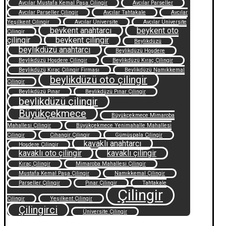
Avcılar Mustafa Kemal Paşa Çilingir
Avcılar Parseller
Avcılar Parseller Çilingir
Avcılar Tahtakale
Avcılar
Yeşilkent Çilingir
Avcılar Üniversite
Avcılar Üniversite
beykent anahtarcı
beykent oto
Çilingir
çilingir
beykent çilingir
Beylikdüzü
beylikdüzü anahtarcı
Beylikdüzü Hoşdere
Beylikdüzü Hoşdere Çilingir
Beylikdüzü Kıraç Çilingir
Beylikdüzü Kıraç Çilingir Firması
Beylikdüzü Namıkkemal
beylikdüzü oto çilingir
Çilingir
Beylikdüzü Pınar
Beylikdüzü Pınar Çilingir
beylikdüzü çilingir
Büyükçekmece
Büyükçekmece Mimaroba
Mahallesi Çilingir
Büyükçekmece Yenimahalle Mahallesi
Çilingir
Cihangir Çilingir
Gümüşpala Çilingir
kavaklı anahtarcı
Hoşdere Çilingir
kavaklı oto çilingir
kavaklı çilingir
Kıraç Çilingir
Mimaroba Mahallesi Çilingir
Mustafa Kemal Paşa Çilingir
Namıkkemal Çilingir
Parseller Çilingir
Pınar Çilingir
Tahtakale
Çilingir
Çilingir
Yeşilkent Çilingir
Çilingirci
Üniversite Çilingir