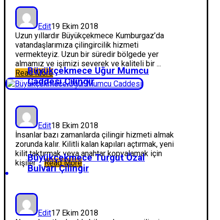
Edit
19 Ekim 2018
Uzun yıllardır Büyükçekmece Kumburgaz’da
vatandaşlarımıza çilingircilik hizmeti
vermekteyiz. Uzun bir süredir bölgede yer
almamız ve işimizi severek ve kaliteli bir ...
Büyükçekmece Uğur Mumcu
Read More
Caddesi Çilingir
Edit
18 Ekim 2018
İnsanlar bazı zamanlarda çilingir hizmeti almak
zorunda kalır. Kilitli kalan kapıları açtırmak, yeni
kilit taktırmak veya anahtar kopyalamak için
Büyükçekmece Turgut Özal
kişiler ...
Read More
Bulvarı Çilingir
Edit
17 Ekim 2018