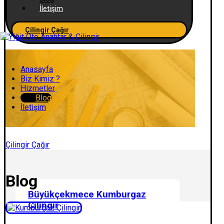
İletişim
Çilingir Çağır
Anasayfa
Biz Kimiz ?
Hizmetler
Blog
İletişim
Çilingir Çağır
Blog
Büyükçekmece Kumburgaz
Çilingir