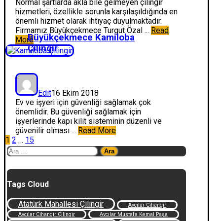
Normal şartlarda akla bile gelmeyen çilingir
hizmetleri, özellikle sorunla karşılaşıldığında en
önemli hizmet olarak ihtiyaç duyulmaktadır.
Firmamız Büyükçekmece Turgut Özal ...
Read
Büyükçekmece Kamiloba
More
Çilingir
Edit
16 Ekim 2018
Ev ve işyeri için güvenliği sağlamak çok
önemlidir. Bu güvenliği sağlamak için
işyerlerinde kapı kilit sisteminin düzenli ve
güvenilir olması ...
Read More
Yazı
1
2
…
15
Arama:
sayfalaması
Tags Cloud
Atatürk Mahallesi Çilingir
Avcılar Cihangir
Avcılar Cihangir Çilingir
Avcılar Mustafa Kemal Paşa