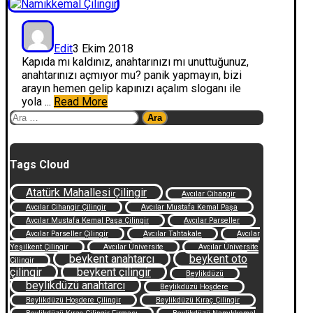
Edit
3 Ekim 2018
Kapıda mı kaldınız, anahtarınızı mı unuttuğunuz,
anahtarınızı açmıyor mu? panik yapmayın, bizi
arayın hemen gelip kapınızı açalım sloganı ile
yola ...
Read More
Arama:
Tags Cloud
Atatürk Mahallesi Çilingir
Avcılar Cihangir
Avcılar Cihangir Çilingir
Avcılar Mustafa Kemal Paşa
Avcılar Mustafa Kemal Paşa Çilingir
Avcılar Parseller
Avcılar Parseller Çilingir
Avcılar Tahtakale
Avcılar
Yeşilkent Çilingir
Avcılar Üniversite
Avcılar Üniversite
beykent anahtarcı
beykent oto
Çilingir
çilingir
beykent çilingir
Beylikdüzü
beylikdüzü anahtarcı
Beylikdüzü Hoşdere
Beylikdüzü Hoşdere Çilingir
Beylikdüzü Kıraç Çilingir