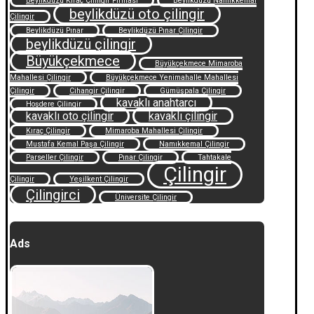
Beylikdüzü Kıraç Çilingir Firması
Beylikdüzü Namıkkemal
beylikdüzü oto çilingir
Çilingir
Beylikdüzü Pınar
Beylikdüzü Pınar Çilingir
beylikdüzü çilingir
Büyükçekmece
Büyükçekmece Mimaroba
Mahallesi Çilingir
Büyükçekmece Yenimahalle Mahallesi
Çilingir
Cihangir Çilingir
Gümüşpala Çilingir
kavaklı anahtarcı
Hoşdere Çilingir
kavaklı oto çilingir
kavaklı çilingir
Kıraç Çilingir
Mimaroba Mahallesi Çilingir
Mustafa Kemal Paşa Çilingir
Namıkkemal Çilingir
Parseller Çilingir
Pınar Çilingir
Tahtakale
Çilingir
Çilingir
Yeşilkent Çilingir
Çilingirci
Üniversite Çilingir
Ads