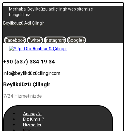
Merhaba, Beylikdüzü acil çilingir web sitemize
hoşgeldiniz.
Beylikdüzü Acil Çilingir
Facebook
Twitter
Instagram
Google+
+90 (537) 384 19 34
info@beylikdüzücilingir.com
Beylikdüzü Çilingir
7/24 Hizmetinizde
Anasayfa
Biz Kimiz ?
Hizmetler
Blog