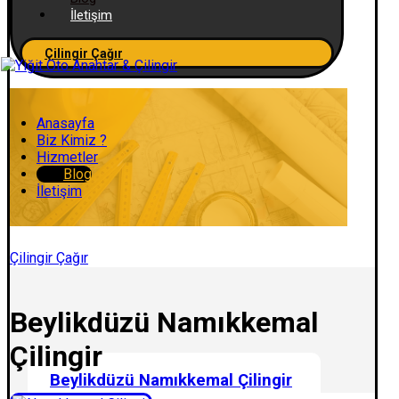
İletişim
Çilingir Çağır
Anasayfa
Biz Kimiz ?
Hizmetler
Blog
İletişim
Çilingir Çağır
Beylikdüzü Namıkkemal
Çilingir
Beylikdüzü Namıkkemal Çilingir