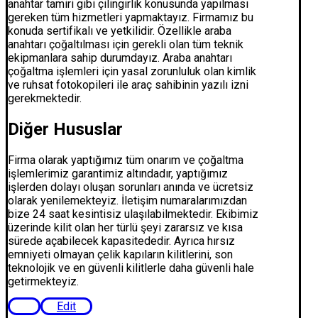
anahtar tamiri gibi çilingirlik konusunda yapılması
gereken tüm hizmetleri yapmaktayız. Firmamız bu
konuda sertifikalı ve yetkilidir. Özellikle araba
anahtarı çoğaltılması için gerekli olan tüm teknik
ekipmanlara sahip durumdayız. Araba anahtarı
çoğaltma işlemleri için yasal zorunluluk olan kimlik
ve ruhsat fotokopileri ile araç sahibinin yazılı izni
gerekmektedir.
Diğer Hususlar
Firma olarak yaptığımız tüm onarım ve çoğaltma
işlemlerimiz garantimiz altındadır, yaptığımız
işlerden dolayı oluşan sorunları anında ve ücretsiz
olarak yenilemekteyiz. İletişim numaralarımızdan
bize 24 saat kesintisiz ulaşılabilmektedir. Ekibimiz
üzerinde kilit olan her türlü şeyi zararsız ve kısa
sürede açabilecek kapasitededir. Ayrıca hırsız
emniyeti olmayan çelik kapıların kilitlerini, son
teknolojik ve en güvenli kilitlerle daha güvenli hale
getirmekteyiz.​​​​​​​
Edit