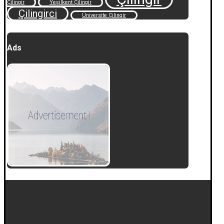
Çilingir
Yeşilkent Çilingir
Çilingirci
Üniversite Çilingir
Ads