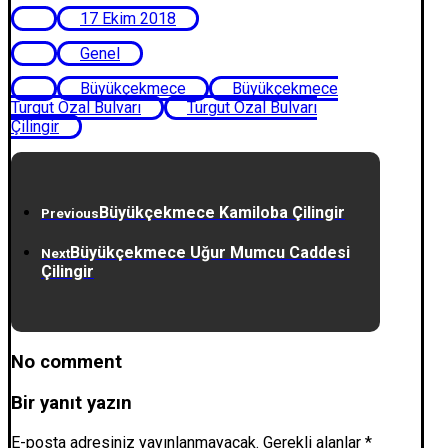
17 Ekim 2018
Genel
Büyükçekmece
Büyükçekmece
Turgut Özal Bulvarı
Turgut Özal Bulvarı
Çilingir
Büyükçekmece Kamiloba Çilingir
Previous
Büyükçekmece Uğur Mumcu Caddesi
Next
Çilingir
No comment
Bir yanıt yazın
E-posta adresiniz yayınlanmayacak.
Gerekli alanlar
*