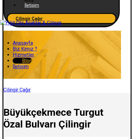
İletişim
Çilingir Çağır
Anasayfa
Biz Kimiz ?
Hizmetler
Blog
İletişim
Çilingir Çağır
Büyükçekmece Turgut
Özal Bulvarı Çilingir