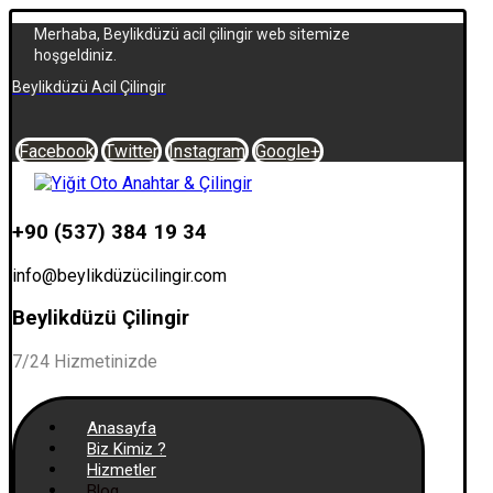
Merhaba, Beylikdüzü acil çilingir web sitemize
hoşgeldiniz.
Beylikdüzü Acil Çilingir
Facebook
Twitter
Instagram
Google+
+90 (537) 384 19 34
info@beylikdüzücilingir.com
Beylikdüzü Çilingir
7/24 Hizmetinizde
Anasayfa
Biz Kimiz ?
Hizmetler
Blog