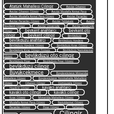
Atatürk Mahallesi Çilingir
Avcılar Cihangir
Avcılar Cihangir Çilingir
Avcılar Mustafa Kemal Paşa
Avcılar Mustafa Kemal Paşa Çilingir
Avcılar Parseller
Avcılar Parseller Çilingir
Avcılar Tahtakale
Avcılar
Yeşilkent Çilingir
Avcılar Üniversite
Avcılar Üniversite
beykent anahtarcı
beykent oto
Çilingir
çilingir
beykent çilingir
Beylikdüzü
beylikdüzü anahtarcı
Beylikdüzü Hoşdere
Beylikdüzü Hoşdere Çilingir
Beylikdüzü Kıraç Çilingir
Beylikdüzü Kıraç Çilingir Firması
Beylikdüzü Namıkkemal
beylikdüzü oto çilingir
Çilingir
Beylikdüzü Pınar
Beylikdüzü Pınar Çilingir
beylikdüzü çilingir
Büyükçekmece
Büyükçekmece Mimaroba
Mahallesi Çilingir
Büyükçekmece Yenimahalle Mahallesi
Çilingir
Cihangir Çilingir
Gümüşpala Çilingir
kavaklı anahtarcı
Hoşdere Çilingir
kavaklı oto çilingir
kavaklı çilingir
Kıraç Çilingir
Mimaroba Mahallesi Çilingir
Mustafa Kemal Paşa Çilingir
Namıkkemal Çilingir
Parseller Çilingir
Pınar Çilingir
Tahtakale
Çilingir