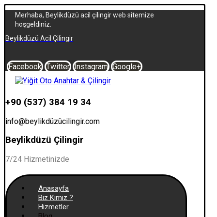
Merhaba, Beylikdüzü acil çilingir web sitemize
hoşgeldiniz.
Beylikdüzü Acil Çilingir
Facebook
Twitter
Instagram
Google+
+90 (537) 384 19 34
info@beylikdüzücilingir.com
Beylikdüzü Çilingir
7/24 Hizmetinizde
Anasayfa
Biz Kimiz ?
Hizmetler
Blog