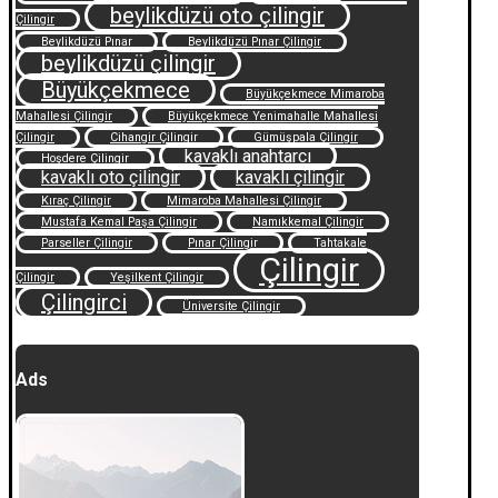
beylikdüzü oto çilingir
Çilingir
Beylikdüzü Pınar
Beylikdüzü Pınar Çilingir
beylikdüzü çilingir
Büyükçekmece
Büyükçekmece Mimaroba
Mahallesi Çilingir
Büyükçekmece Yenimahalle Mahallesi
Çilingir
Cihangir Çilingir
Gümüşpala Çilingir
kavaklı anahtarcı
Hoşdere Çilingir
kavaklı oto çilingir
kavaklı çilingir
Kıraç Çilingir
Mimaroba Mahallesi Çilingir
Mustafa Kemal Paşa Çilingir
Namıkkemal Çilingir
Parseller Çilingir
Pınar Çilingir
Tahtakale
Çilingir
Çilingir
Yeşilkent Çilingir
Çilingirci
Üniversite Çilingir
Ads