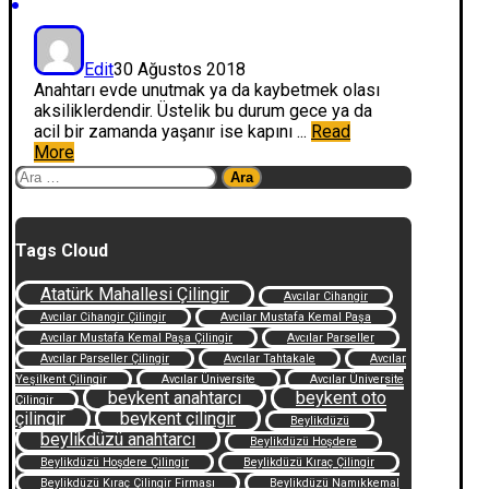
Edit
30 Ağustos 2018
Anahtarı evde unutmak ya da kaybetmek olası
aksiliklerdendir. Üstelik bu durum gece ya da
acil bir zamanda yaşanır ise kapını ...
Read
More
Arama:
Tags Cloud
Atatürk Mahallesi Çilingir
Avcılar Cihangir
Avcılar Cihangir Çilingir
Avcılar Mustafa Kemal Paşa
Avcılar Mustafa Kemal Paşa Çilingir
Avcılar Parseller
Avcılar Parseller Çilingir
Avcılar Tahtakale
Avcılar
Yeşilkent Çilingir
Avcılar Üniversite
Avcılar Üniversite
beykent anahtarcı
beykent oto
Çilingir
çilingir
beykent çilingir
Beylikdüzü
beylikdüzü anahtarcı
Beylikdüzü Hoşdere
Beylikdüzü Hoşdere Çilingir
Beylikdüzü Kıraç Çilingir
Beylikdüzü Kıraç Çilingir Firması
Beylikdüzü Namıkkemal