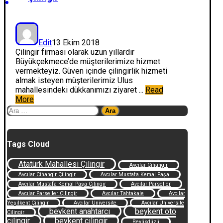
Edit
13 Ekim 2018
Çilingir firması olarak uzun yıllardır
Büyükçekmece’de müşterilerimize hizmet
vermekteyiz. Güven içinde çilingirlik hizmeti
almak isteyen müşterilerimiz Ulus
mahallesindeki dükkanımızı ziyaret ...
Read
More
Arama:
Tags Cloud
Atatürk Mahallesi Çilingir
Avcılar Cihangir
Avcılar Cihangir Çilingir
Avcılar Mustafa Kemal Paşa
Avcılar Mustafa Kemal Paşa Çilingir
Avcılar Parseller
Avcılar Parseller Çilingir
Avcılar Tahtakale
Avcılar
Yeşilkent Çilingir
Avcılar Üniversite
Avcılar Üniversite
beykent anahtarcı
beykent oto
Çilingir
çilingir
beykent çilingir
Beylikdüzü