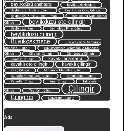
beylikdüzü anahtarcı
Beylikdüzü Hoşdere
Beylikdüzü Hoşdere Çilingir
Beylikdüzü Kıraç Çilingir
Beylikdüzü Kıraç Çilingir Firması
Beylikdüzü Namıkkemal
beylikdüzü oto çilingir
Çilingir
Beylikdüzü Pınar
Beylikdüzü Pınar Çilingir
beylikdüzü çilingir
Büyükçekmece
Büyükçekmece Mimaroba
Mahallesi Çilingir
Büyükçekmece Yenimahalle Mahallesi
Çilingir
Cihangir Çilingir
Gümüşpala Çilingir
kavaklı anahtarcı
Hoşdere Çilingir
kavaklı oto çilingir
kavaklı çilingir
Kıraç Çilingir
Mimaroba Mahallesi Çilingir
Mustafa Kemal Paşa Çilingir
Namıkkemal Çilingir
Parseller Çilingir
Pınar Çilingir
Tahtakale
Çilingir
Çilingir
Yeşilkent Çilingir
Çilingirci
Üniversite Çilingir
Ads