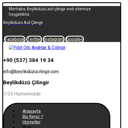
Merhaba, Beylikdüzü acil çilingir web sitemize
hoşgeldiniz.
Beylikdüzü Acil Çilingir
Facebook
Twitter
Instagram
Google+
+90 (537) 384 19 34
info@beylikdüzücilingir.com
Beylikdüzü Çilingir
7/24 Hizmetinizde
Anasayfa
Biz Kimiz ?
Hizmetler
Blog