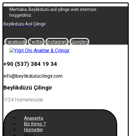
Merhaba, Beylikdüzü acil çilingir web sitemize
hoşgeldiniz.
Beylikdüzü Acil Çilingir
Facebook
Twitter
Instagram
Google+
+90 (537) 384 19 34
info@beylikdüzücilingir.com
Beylikdüzü Çilingir
7/24 Hizmetinizde
Anasayfa
Biz Kimiz ?
Hizmetler
Blog