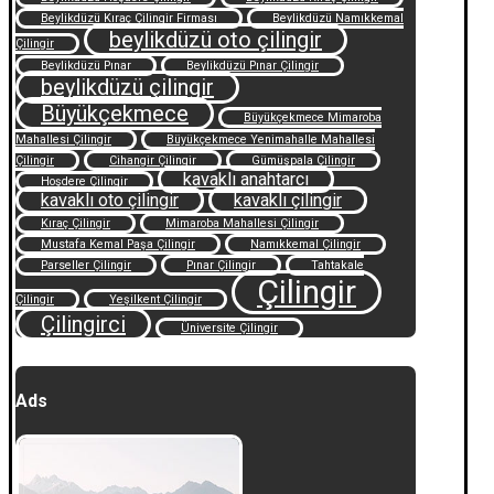
Beylikdüzü Kıraç Çilingir Firması
Beylikdüzü Namıkkemal
beylikdüzü oto çilingir
Çilingir
Beylikdüzü Pınar
Beylikdüzü Pınar Çilingir
beylikdüzü çilingir
Büyükçekmece
Büyükçekmece Mimaroba
Mahallesi Çilingir
Büyükçekmece Yenimahalle Mahallesi
Çilingir
Cihangir Çilingir
Gümüşpala Çilingir
kavaklı anahtarcı
Hoşdere Çilingir
kavaklı oto çilingir
kavaklı çilingir
Kıraç Çilingir
Mimaroba Mahallesi Çilingir
Mustafa Kemal Paşa Çilingir
Namıkkemal Çilingir
Parseller Çilingir
Pınar Çilingir
Tahtakale
Çilingir
Çilingir
Yeşilkent Çilingir
Çilingirci
Üniversite Çilingir
Ads