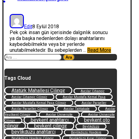
Edit
8 Eylül 2018
Pek çok insan gün içerisinde dalgınlık sonucu
ya da başka nedenlerden dolayı anahtarlarını
kaybedebilmekte veya bir yerlerde
unutabilmektedir. Bu sebeplerden ...
Read More
Arama:
Tags Cloud
Atatürk Mahallesi Çilingir
Avcılar Cihangir
Avcılar Cihangir Çilingir
Avcılar Mustafa Kemal Paşa
Avcılar Mustafa Kemal Paşa Çilingir
Avcılar Parseller
Avcılar Parseller Çilingir
Avcılar Tahtakale
Avcılar
Yeşilkent Çilingir
Avcılar Üniversite
Avcılar Üniversite
beykent anahtarcı
beykent oto
Çilingir
çilingir
beykent çilingir
Beylikdüzü
beylikdüzü anahtarcı
Beylikdüzü Hoşdere
Beylikdüzü Hoşdere Çilingir
Beylikdüzü Kıraç Çilingir