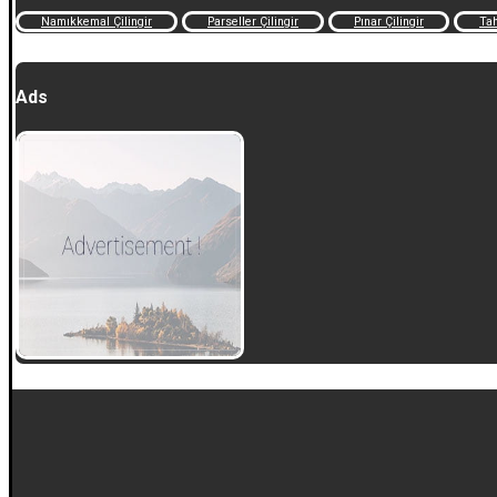
Namıkkemal Çilingir
Parseller Çilingir
Pınar Çilingir
Tah
Ads