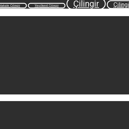
Çilingir
Çilingi
takale Çilingir
Yeşilkent Çilingir