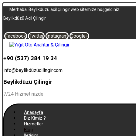
Merhaba, Beylikdüzü acil çilingir web sitemize hoşgeldiniz.
Beylikdüzü Acil Çilingir
Facebook
Twitter
Instagram
Google+
+90 (537) 384 19 34
info@beylikdüzücilingir.com
Beylikdüzü Çilingir
7/24 Hizmetinizde
Anasayfa
Biz Kimiz ?
Hizmetler
Blog
İletişim