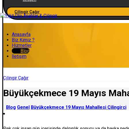
Çilingir Çağır
Anasayfa
Biz Kimiz ?
Hizmetler
Blog
İletişim
Çilingir Çağır
Büyükçekmece 19 Mayıs Mahall
Blog
Genel
Büyükçekmece 19 Mayıs Mahallesi Çilingirci
Pek çok insan gün içerisinde dalgınlık sonucu ya da başka nede