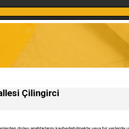
esi Çilingirci
nlerden dolayı anahtarlarını kaybedebilmekte veya bir yerlerde u