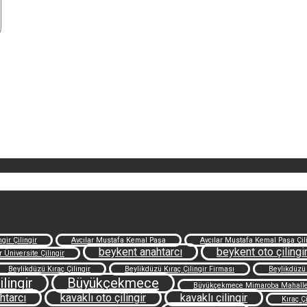
gir Çilingir
Avcılar Mustafa Kemal Paşa
Avcılar Mustafa Kemal Paşa Çili
beykent anahtarcı
beykent oto çilingi
r Üniversite Çilingir
Beylikdüzü Kıraç Çilingir
Beylikdüzü Kıraç Çilingir Firması
Beylikdüzü
lingir
Büyükçekmece
Büyükçekmece Mimaroba Mahalles
htarcı
kavaklı oto çilingir
kavaklı çilingir
Kıraç Çi