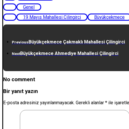
Genel
19 Mayıs Mahallesi Çilingirci
Büyükçekmece
Büyükçekmece Çakmaklı Mahallesi Çilingirci
Previous
Büyükçekmece Ahmediye Mahallesi Çilingirci
Next
No comment
Bir yanıt yazın
E-posta adresiniz yayınlanmayacak.
Gerekli alanlar
*
ile işaretl