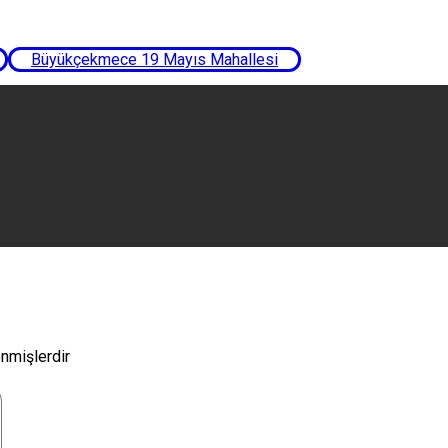
Büyükçekmece 19 Mayıs Mahallesi
enmişlerdir