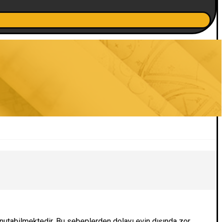
nutabilmektedir. Bu sebeplerden dolayı evin dışında zor