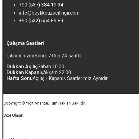
+90 (537) 384 19 34
info@beylikdüzücilingir.com
+90 (532) 654 89 89
Çalışma Saatleri
Çilingir hizmetimiz 7 Gün 24 saattir.
Dükkan Açılış
Sabah 10:00
Dükkan Kapanış
Akşam 22:00
Hafta Sonu
Açılış - Kapanış Saatlerimiz Aynıdır
Copyright © Yiğit Anahtar. Tüm Hakları Saklıdır.
Bize Ulaşın.