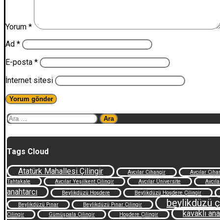
Yorum
*
Ad
*
E-posta
*
İnternet sitesi
Arama:
Tags Cloud
Atatürk Mahallesi Çilingir
Avcılar Cihangir
Avcılar Cihan
Tahtakale
Avcılar Yeşilkent Çilingir
Avcılar Üniversite
Avcıla
anahtarcı
Beylikdüzü Hoşdere
Beylikdüzü Hoşdere Çilingir
beylikdüzü çi
Beylikdüzü Pınar
Beylikdüzü Pınar Çilingir
kavaklı ana
Çilingir
Gümüşpala Çilingir
Hoşdere Çilingir