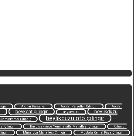
ngir
Avcılar Parseller
Avcılar Parseller Çilingir
Avcılar
r
beykent çilingir
beylikdüzü
Beylikdüzü
beylikdüzü oto çilingir
 Namıkkemal Çilingir
i Çilingir
Büyükçekmece Yenimahalle Mahallesi Çilingir
Cihangir
lingir
Mimaroba Mahallesi Çilingir
Mustafa Kemal Paşa Çilingir