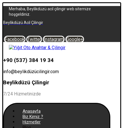
Merhaba, Beylikdüzü acil çilingir web sitemize
hoşgeldiniz.
Beylikdüzü Acil Çilingir
Facebook
Twitter
Instagram
Google+
+90 (537) 384 19 34
info@beylikdüzücilingir.com
Beylikdüzü Çilingir
7/24 Hizmetinizde
Anasayfa
Biz Kimiz ?
Hizmetler
Blog