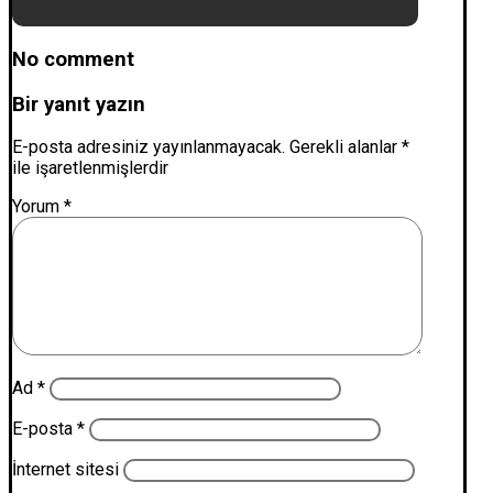
No comment
Bir yanıt yazın
E-posta adresiniz yayınlanmayacak.
Gerekli alanlar
*
ile işaretlenmişlerdir
Yorum
*
Ad
*
E-posta
*
İnternet sitesi