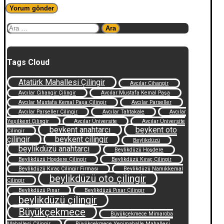
Arama:
Tags Cloud
Atatürk Mahallesi Çilingir
Avcılar Cihangir
Avcılar Cihangir Çilingir
Avcılar Mustafa Kemal Paşa
Avcılar Mustafa Kemal Paşa Çilingir
Avcılar Parseller
Avcılar Parseller Çilingir
Avcılar Tahtakale
Avcılar
Yeşilkent Çilingir
Avcılar Üniversite
Avcılar Üniversite
beykent anahtarcı
beykent oto
Çilingir
çilingir
beykent çilingir
Beylikdüzü
beylikdüzü anahtarcı
Beylikdüzü Hoşdere
Beylikdüzü Hoşdere Çilingir
Beylikdüzü Kıraç Çilingir
Beylikdüzü Kıraç Çilingir Firması
Beylikdüzü Namıkkemal
beylikdüzü oto çilingir
Çilingir
Beylikdüzü Pınar
Beylikdüzü Pınar Çilingir
beylikdüzü çilingir
Büyükçekmece
Büyükçekmece Mimaroba
Mahallesi Çilingir
Büyükçekmece Yenimahalle Mahallesi