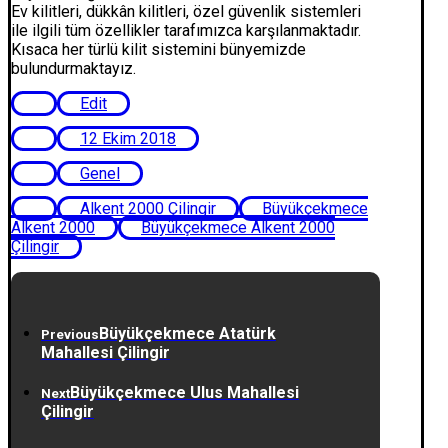
Ev kilitleri, dükkân kilitleri, özel güvenlik sistemleri
ile ilgili tüm özellikler tarafımızca karşılanmaktadır.
Kısaca her türlü kilit sistemini bünyemizde
bulundurmaktayız.
Edit
12 Ekim 2018
Genel
Alkent 2000 Çilingir
Büyükçekmece
Alkent 2000
Büyükçekmece Alkent 2000
Çilingir
Büyükçekmece Atatürk
Previous
Mahallesi Çilingir
Büyükçekmece Ulus Mahallesi
Next
Çilingir