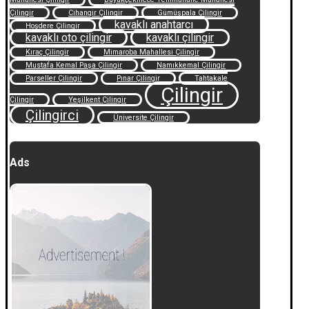
Çilingir
Cihangir Çilingir
Gümüşpala Çilingir
kavaklı anahtarcı
Hoşdere Çilingir
kavaklı oto çilingir
kavaklı çilingir
Kıraç Çilingir
Mimaroba Mahallesi Çilingir
Mustafa Kemal Paşa Çilingir
Namıkkemal Çilingir
Parseller Çilingir
Pınar Çilingir
Tahtakale
Çilingir
Çilingir
Yeşilkent Çilingir
Çilingirci
Üniversite Çilingir
Ads