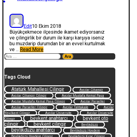
Edit
10 Ekim 2018
Büyükçekmece ilçesinde ikamet ediyorsanız
ve çilingirlik bir durum ile karşı karşıya iseniz
bu muzdarip durumdan bir an evvel kurtulmak
ve ...
Read More
Arama:
Tags Cloud
Atatürk Mahallesi Çilingir
Avcılar Cihangir
Avcılar Cihangir Çilingir
Avcılar Mustafa Kemal Paşa
Avcılar Mustafa Kemal Paşa Çilingir
Avcılar Parseller
Avcılar Parseller Çilingir
Avcılar Tahtakale
Avcılar
Yeşilkent Çilingir
Avcılar Üniversite
Avcılar Üniversite
beykent anahtarcı
beykent oto
Çilingir
çilingir
beykent çilingir
Beylikdüzü
beylikdüzü anahtarcı
Beylikdüzü Hoşdere
Beylikdüzü Hoşdere Çilingir
Beylikdüzü Kıraç Çilingir