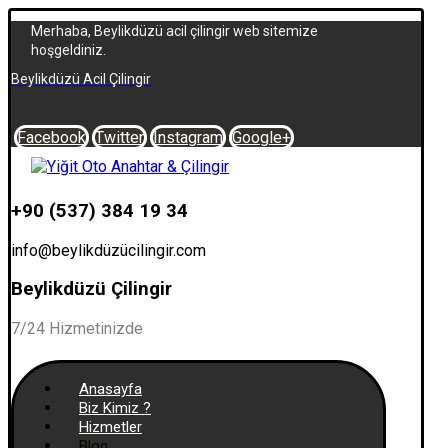
Merhaba, Beylikdüzü acil çilingir web sitemize
hoşgeldiniz.
Beylikdüzü Acil Çilingir
Facebook
Twitter
Instagram
Google+
+90 (537) 384 19 34
info@beylikdüzücilingir.com
Beylikdüzü Çilingir
7/24 Hizmetinizde
Anasayfa
Biz Kimiz ?
Hizmetler
Blog