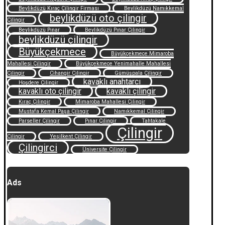
Beylikdüzü Kıraç Çilingir Firması
Beylikdüzü Namıkkemal
beylikdüzü oto çilingir
Çilingir
Beylikdüzü Pınar
Beylikdüzü Pınar Çilingir
beylikdüzü çilingir
Büyükçekmece
Büyükçekmece Mimaroba
Mahallesi Çilingir
Büyükçekmece Yenimahalle Mahallesi
Çilingir
Cihangir Çilingir
Gümüşpala Çilingir
kavaklı anahtarcı
Hoşdere Çilingir
kavaklı oto çilingir
kavaklı çilingir
Kıraç Çilingir
Mimaroba Mahallesi Çilingir
Mustafa Kemal Paşa Çilingir
Namıkkemal Çilingir
Parseller Çilingir
Pınar Çilingir
Tahtakale
Çilingir
Çilingir
Yeşilkent Çilingir
Çilingirci
Üniversite Çilingir
Ads