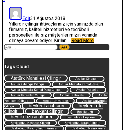
Edit
31 Ağustos 2018
Yıllardır çilingir ihtiyaçlarınız için yanınızda olan
firmamız, kaliteli hizmetleri ve tecrübeli
personelleri ile siz müşterilerimizin yanında
olmaya devam ediyor. Kırılan ...
Read More
Arama:
Tags Cloud
Atatürk Mahallesi Çilingir
Avcılar Cihangir
Avcılar Cihangir Çilingir
Avcılar Mustafa Kemal Paşa
Avcılar Mustafa Kemal Paşa Çilingir
Avcılar Parseller
Avcılar Parseller Çilingir
Avcılar Tahtakale
Avcılar
Yeşilkent Çilingir
Avcılar Üniversite
Avcılar Üniversite
beykent anahtarcı
beykent oto
Çilingir
çilingir
beykent çilingir
Beylikdüzü
beylikdüzü anahtarcı
Beylikdüzü Hoşdere
Beylikdüzü Hoşdere Çilingir
Beylikdüzü Kıraç Çilingir
Beylikdüzü Kıraç Çilingir Firması
Beylikdüzü Namıkkemal