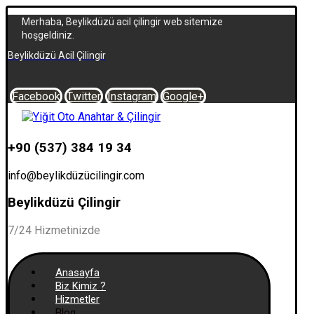
Merhaba, Beylikdüzü acil çilingir web sitemize
hoşgeldiniz.
Beylikdüzü Acil Çilingir
Facebook
Twitter
Instagram
Google+
+90 (537) 384 19 34
info@beylikdüzücilingir.com
Beylikdüzü Çilingir
7/24 Hizmetinizde
Anasayfa
Biz Kimiz ?
Hizmetler
Blog