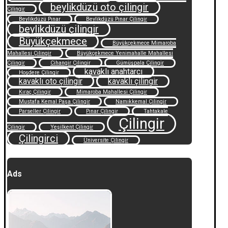
beylikdüzü oto çilingir
Çilingir
Beylikdüzü Pınar
Beylikdüzü Pınar Çilingir
beylikdüzü çilingir
Büyükçekmece
Büyükçekmece Mimaroba
Mahallesi Çilingir
Büyükçekmece Yenimahalle Mahallesi
Çilingir
Cihangir Çilingir
Gümüşpala Çilingir
kavaklı anahtarcı
Hoşdere Çilingir
kavaklı oto çilingir
kavaklı çilingir
Kıraç Çilingir
Mimaroba Mahallesi Çilingir
Mustafa Kemal Paşa Çilingir
Namıkkemal Çilingir
Parseller Çilingir
Pınar Çilingir
Tahtakale
Çilingir
Çilingir
Yeşilkent Çilingir
Çilingirci
Üniversite Çilingir
Ads