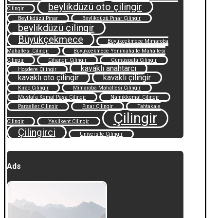
beylikdüzü oto çilingir
Çilingir
Beylikdüzü Pınar
Beylikdüzü Pınar Çilingir
beylikdüzü çilingir
Büyükçekmece
Büyükçekmece Mimaroba
Mahallesi Çilingir
Büyükçekmece Yenimahalle Mahallesi
Çilingir
Cihangir Çilingir
Gümüşpala Çilingir
kavaklı anahtarcı
Hoşdere Çilingir
kavaklı oto çilingir
kavaklı çilingir
Kıraç Çilingir
Mimaroba Mahallesi Çilingir
Mustafa Kemal Paşa Çilingir
Namıkkemal Çilingir
Parseller Çilingir
Pınar Çilingir
Tahtakale
Çilingir
Çilingir
Yeşilkent Çilingir
Çilingirci
Üniversite Çilingir
Ads