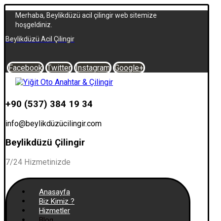
Merhaba, Beylikdüzü acil çilingir web sitemize
hoşgeldiniz.
Beylikdüzü Acil Çilingir
Facebook
Twitter
Instagram
Google+
+90 (537) 384 19 34
info@beylikdüzücilingir.com
Beylikdüzü Çilingir
7/24 Hizmetinizde
Anasayfa
Biz Kimiz ?
Hizmetler
Blog