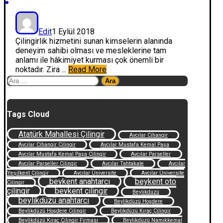
Edit
1 Eylül 2018
Çilingirlik hizmetini sunan kimselerin alanında
deneyim sahibi olması ve mesleklerine tam
anlamı ile hâkimiyet kurması çok önemli bir
noktadır. Zira ...
Read More
Arama:
Tags Cloud
Atatürk Mahallesi Çilingir
Avcılar Cihangir
Avcılar Cihangir Çilingir
Avcılar Mustafa Kemal Paşa
Avcılar Mustafa Kemal Paşa Çilingir
Avcılar Parseller
Avcılar Parseller Çilingir
Avcılar Tahtakale
Avcılar
Yeşilkent Çilingir
Avcılar Üniversite
Avcılar Üniversite
beykent anahtarcı
beykent oto
Çilingir
çilingir
beykent çilingir
Beylikdüzü
beylikdüzü anahtarcı
Beylikdüzü Hoşdere
Beylikdüzü Hoşdere Çilingir
Beylikdüzü Kıraç Çilingir
Beylikdüzü Kıraç Çilingir Firması
Beylikdüzü Namıkkemal