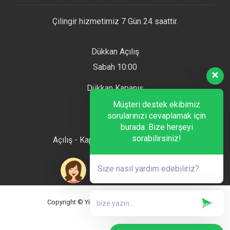
Çilingir hizmetimiz 7 Gün 24 saattir.
Dükkan Açılış
Sabah 10:00
Dükkan Kapanış
Akşam 22:00
Müşteri destek ekibimiz
sorularınızı cevaplamak için
Hafta Sonu
burada. Bize herşeyi
sorabilirsiniz!
Açılış - Kapanış Saatlerimiz Aynıdır
Size nasıl yardım edebiliriz?
Copyright © Yiğit Anahtar. Tüm Hakları Saklıdır.