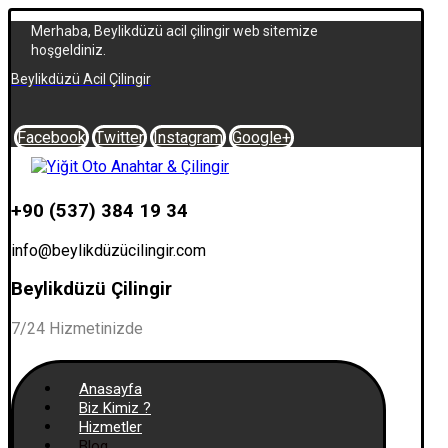
Merhaba, Beylikdüzü acil çilingir web sitemize
hoşgeldiniz.
Beylikdüzü Acil Çilingir
Facebook
Twitter
Instagram
Google+
+90 (537) 384 19 34
info@beylikdüzücilingir.com
Beylikdüzü Çilingir
7/24 Hizmetinizde
Anasayfa
Biz Kimiz ?
Hizmetler
Blog