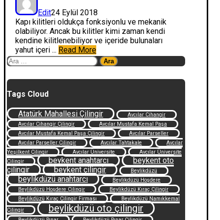
Edit
24 Eylül 2018
Kapı kilitleri oldukça fonksiyonlu ve mekanik
olabiliyor. Ancak bu kilitler kimi zaman kendi
kendine kilitlenebiliyor ve içeride bulunaları
yahut içeri ...
Read More
Arama:
Tags Cloud
Atatürk Mahallesi Çilingir
Avcılar Cihangir
Avcılar Cihangir Çilingir
Avcılar Mustafa Kemal Paşa
Avcılar Mustafa Kemal Paşa Çilingir
Avcılar Parseller
Avcılar Parseller Çilingir
Avcılar Tahtakale
Avcılar
Yeşilkent Çilingir
Avcılar Üniversite
Avcılar Üniversite
beykent anahtarcı
beykent oto
Çilingir
çilingir
beykent çilingir
Beylikdüzü
beylikdüzü anahtarcı
Beylikdüzü Hoşdere
Beylikdüzü Hoşdere Çilingir
Beylikdüzü Kıraç Çilingir
Beylikdüzü Kıraç Çilingir Firması
Beylikdüzü Namıkkemal
beylikdüzü oto çilingir
Çilingir
Beylikdüzü Pınar
Beylikdüzü Pınar Çilingir