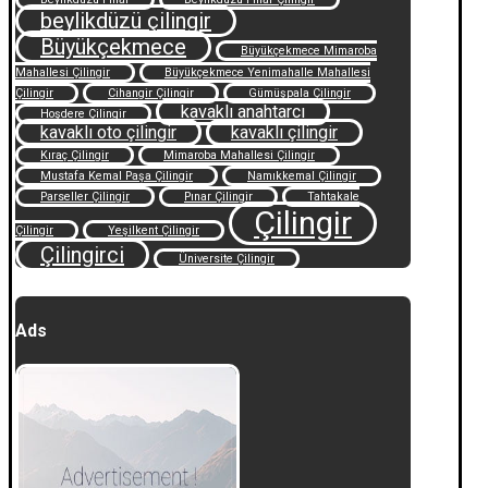
beylikdüzü çilingir
Büyükçekmece
Büyükçekmece Mimaroba
Mahallesi Çilingir
Büyükçekmece Yenimahalle Mahallesi
Çilingir
Cihangir Çilingir
Gümüşpala Çilingir
kavaklı anahtarcı
Hoşdere Çilingir
kavaklı oto çilingir
kavaklı çilingir
Kıraç Çilingir
Mimaroba Mahallesi Çilingir
Mustafa Kemal Paşa Çilingir
Namıkkemal Çilingir
Parseller Çilingir
Pınar Çilingir
Tahtakale
Çilingir
Çilingir
Yeşilkent Çilingir
Çilingirci
Üniversite Çilingir
Ads