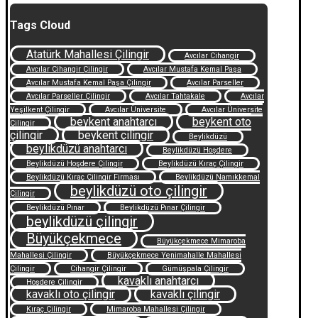
Tags Cloud
Atatürk Mahallesi Çilingir
Avcılar Cihangir
Avcılar Cihangir Çilingir
Avcılar Mustafa Kemal Paşa
Avcılar Mustafa Kemal Paşa Çilingir
Avcılar Parseller
Avcılar Parseller Çilingir
Avcılar Tahtakale
Avcılar
Yeşilkent Çilingir
Avcılar Üniversite
Avcılar Üniversite
beykent anahtarcı
beykent oto
Çilingir
çilingir
beykent çilingir
Beylikdüzü
beylikdüzü anahtarcı
Beylikdüzü Hoşdere
Beylikdüzü Hoşdere Çilingir
Beylikdüzü Kıraç Çilingir
Beylikdüzü Kıraç Çilingir Firması
Beylikdüzü Namıkkemal
beylikdüzü oto çilingir
Çilingir
Beylikdüzü Pınar
Beylikdüzü Pınar Çilingir
beylikdüzü çilingir
Büyükçekmece
Büyükçekmece Mimaroba
Mahallesi Çilingir
Büyükçekmece Yenimahalle Mahallesi
Çilingir
Cihangir Çilingir
Gümüşpala Çilingir
kavaklı anahtarcı
Hoşdere Çilingir
kavaklı oto çilingir
kavaklı çilingir
Kıraç Çilingir
Mimaroba Mahallesi Çilingir