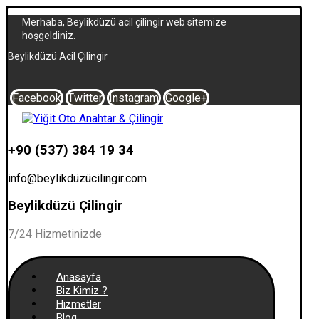
Merhaba, Beylikdüzü acil çilingir web sitemize
hoşgeldiniz.
Beylikdüzü Acil Çilingir
Facebook
Twitter
Instagram
Google+
+90 (537) 384 19 34
info@beylikdüzücilingir.com
Beylikdüzü Çilingir
7/24 Hizmetinizde
Anasayfa
Biz Kimiz ?
Hizmetler
Blog