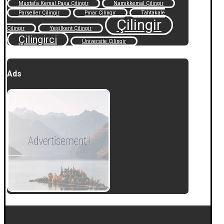
Mustafa Kemal Paşa Çilingir
Namıkkemal Çilingir
Parseller Çilingir
Pınar Çilingir
Tahtakale
Çilingir
Çilingir
Yeşilkent Çilingir
Çilingirci
Üniversite Çilingir
Ads