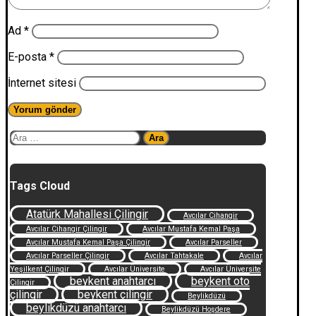
Ad
*
E-posta
*
İnternet sitesi
Arama:
Tags Cloud
Atatürk Mahallesi Çilingir
Avcılar Cihangir
Avcılar Cihangir Çilingir
Avcılar Mustafa Kemal Paşa
Avcılar Mustafa Kemal Paşa Çilingir
Avcılar Parseller
Avcılar Parseller Çilingir
Avcılar Tahtakale
Avcılar
Yeşilkent Çilingir
Avcılar Üniversite
Avcılar Üniversite
beykent anahtarcı
beykent oto
Çilingir
çilingir
beykent çilingir
Beylikdüzü
beylikdüzü anahtarcı
Beylikdüzü Hoşdere