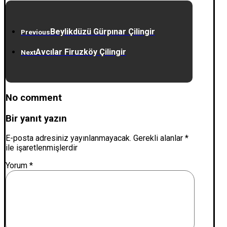
Beylikdüzü Gürpınar Çilingir
Previous
Avcılar Firuzköy Çilingir
Next
No comment
Bir yanıt yazın
E-posta adresiniz yayınlanmayacak.
Gerekli alanlar
*
ile işaretlenmişlerdir
Yorum
*