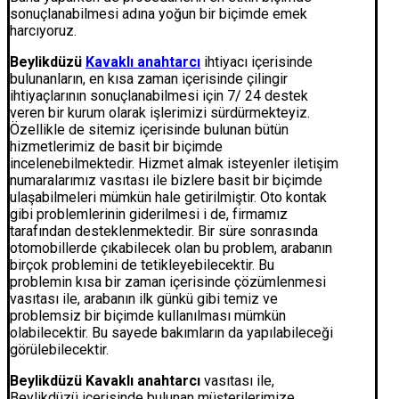
sonuçlanabilmesi adına yoğun bir biçimde emek
harcıyoruz.
Beylikdüzü
Kavaklı anahtarcı
ihtiyacı içerisinde
bulunanların, en kısa zaman içerisinde çilingir
ihtiyaçlarının sonuçlanabilmesi için 7/ 24 destek
veren bir kurum olarak işlerimizi sürdürmekteyiz.
Özellikle de sitemiz içerisinde bulunan bütün
hizmetlerimiz de basit bir biçimde
incelenebilmektedir. Hizmet almak isteyenler iletişim
numaralarımız vasıtası ile bizlere basit bir biçimde
ulaşabilmeleri mümkün hale getirilmiştir. Oto kontak
gibi problemlerinin giderilmesi i de, firmamız
tarafından desteklenmektedir. Bir süre sonrasında
otomobillerde çıkabilecek olan bu problem, arabanın
birçok problemini de tetikleyebilecektir. Bu
problemin kısa bir zaman içerisinde çözümlenmesi
vasıtası ile, arabanın ilk günkü gibi temiz ve
problemsiz bir biçimde kullanılması mümkün
olabilecektir. Bu sayede bakımların da yapılabileceği
görülebilecektir.
Beylikdüzü Kavaklı anahtarcı
vasıtası ile,
Beylikdüzü içerisinde bulunan müşterilerimize