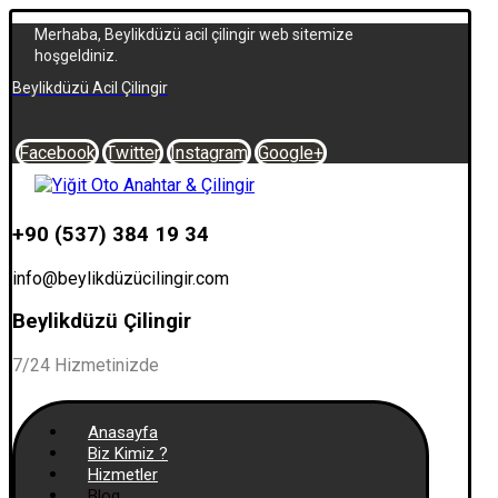
Merhaba, Beylikdüzü acil çilingir web sitemize
hoşgeldiniz.
Beylikdüzü Acil Çilingir
Facebook
Twitter
Instagram
Google+
+90 (537) 384 19 34
info@beylikdüzücilingir.com
Beylikdüzü Çilingir
7/24 Hizmetinizde
Anasayfa
Biz Kimiz ?
Hizmetler
Blog