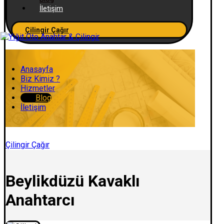
İletişim
Çilingir Çağır
Anasayfa
Biz Kimiz ?
Hizmetler
Blog
İletişim
Çilingir Çağır
Beylikdüzü Kavaklı
Anahtarcı