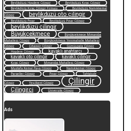
Beylikdüzü Hoşdere Çilingir
Beylikdüzü Kıraç Çilingir
Beylikdüzü Kıraç Çilingir Firması
Beylikdüzü Namıkkemal
beylikdüzü oto çilingir
Çilingir
Beylikdüzü Pınar
Beylikdüzü Pınar Çilingir
beylikdüzü çilingir
Büyükçekmece
Büyükçekmece Mimaroba
Mahallesi Çilingir
Büyükçekmece Yenimahalle Mahallesi
Çilingir
Cihangir Çilingir
Gümüşpala Çilingir
kavaklı anahtarcı
Hoşdere Çilingir
kavaklı oto çilingir
kavaklı çilingir
Kıraç Çilingir
Mimaroba Mahallesi Çilingir
Mustafa Kemal Paşa Çilingir
Namıkkemal Çilingir
Parseller Çilingir
Pınar Çilingir
Tahtakale
Çilingir
Çilingir
Yeşilkent Çilingir
Çilingirci
Üniversite Çilingir
Ads