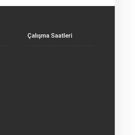
Çalışma Saatleri
Çilingir hizmetimiz 7 Gün 24
saattir.
Sabah 10:00
Dükkan Açılış
gir.com
Akşam 22:00
Dükkan Kapanış
Hafta Sonu
Açılış - Kapanış Saatlerimiz