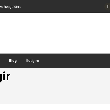
ze hoşgeldiniz.
+90 (537) 384 19
34
info@beylikdüzücilingir.com
Blog
İletişim
ir