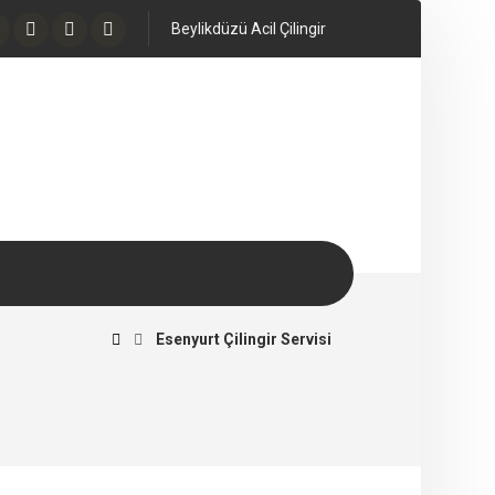
Beylikdüzü Acil Çilingir
Beylikdüzü Çilingir
7/24 Hizmetinizde
Esenyurt Çilingir Servisi