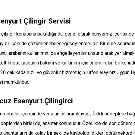
enyurt Çilingir Servisi
 çilingir konusuna bakıldığında, genel olarak bünyemiz içerisinde
ay bir şekilde çözümlenebileceği söylenmelidir. Bir süre sonrasın
unu, arabanın kullanımını da engelleyen bir unsur olarak yer almak
tilmesi, arabanın bakımı ve kullanımı için önemli olan bir konud
 dakikada hızlı ve güvenilir hizmet için lütfen arayınız.Uygun f
esi mümkündür.
cuz Esenyurt Çilingirci
omobiller içerisinde yer alan çilingir ihtiyacı, farklı sebeplere b
beplerden birisi de, anahtar konusudur. Özellikle de son dönemlerd
o anahtarların da kolay bir şekilde kaybolabildikleri görülmektedi