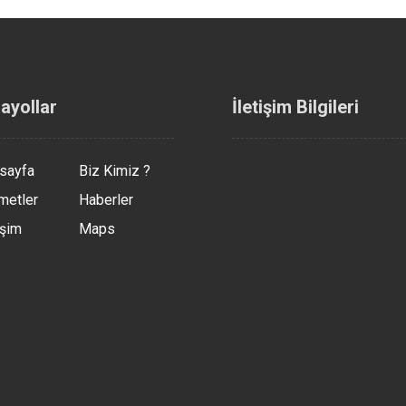
ayollar
İletişim Bilgileri
sayfa
Biz Kimiz ?
metler
Haberler
Beylicium AVM.
Beylikdüzü
işim
Maps
+90 (537) 384 19 34
info@beylikdüzücilin
+90 (532) 654 89 89